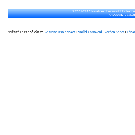
© 2001-2013 Katolická charismatická obnova
© Design, redakčn
Nejčastěji hledané výrazy:
Charismatická obnova
|
Vnitřní uzdravení
|
Vojtěch Kodet
|
Tábo