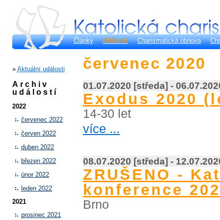
Články
Události
Charismatická obnova
Cha
červenec 2020
»
Aktuální události
Archiv
01.07.2020 [středa] - 06.07.202
událostí
Exodus 2020 (l
2022
14-30 let
červenec 2022
více ...
červen 2022
duben 2022
08.07.2020 [středa] - 12.07.202
březen 2022
ZRUŠENO - Kat
únor 2022
konference 20
leden 2022
Brno
2021
prosinec 2021