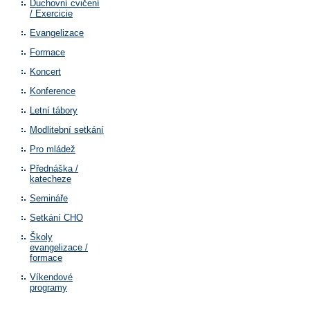
Duchovní cvičení
/ Exercicie
Evangelizace
Formace
Koncert
Konference
Letní tábory
Modlitební setkání
Pro mládež
Přednáška /
katecheze
Semináře
Setkání CHO
Školy
evangelizace /
formace
Víkendové
programy