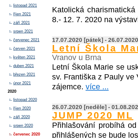
listopad 2021
Katolická charismatick
říjen 2021
8.- 12. 7. 2020 na výsta
září 2021
srpen 2021
17.07.2020 [pátek] - 26.07.2020
červenec 2021
Letní Škola Ma
červen 2021
Vranov u Brna
květen 2021
Letní Škola Marie se us
duben 2021
březen 2021
sv. Františka z Pauly ve
únor 2021
zájemce.
více ...
2020
listopad 2020
26.07.2020 [neděle] - 01.08.20
říjen 2020
JUMP 2020 ML
září 2020
Přihlašování probíhá od
srpen 2020
přihlášených se bude lo
červenec 2020