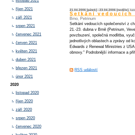
listopad 2021
říjen 2021
21.04.2006 [pátek] - 23.04.2006 [neděle]
, ka
Setkání vedoucích
září 2021
Brno, Petrinum
Setkání vedoucích společenství z ch
srpen 2021
21.-23. dubna v Brně (Petrinum, Vev
červenec 2021
povzbuzení, společná modlitba, vyuč
jednotlivých oblastech a zprávy od k
červen 2021
Edwards z Renewal Ministries z USA
květen 2021
obnovy." Podrobnější informace a při
duben 2021
březen 2021
RSS událostí
únor 2021
2020
listopad 2020
říjen 2020
září 2020
srpen 2020
červenec 2020
květen 2020