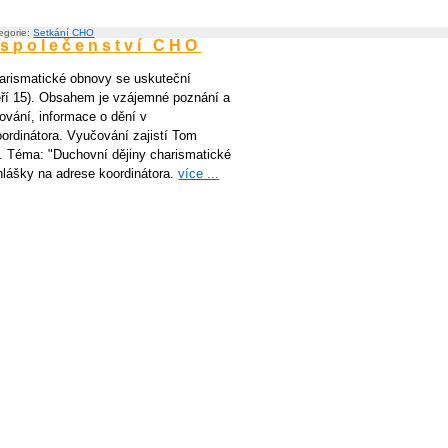
tegorie:
Setkání CHO
 společenství CHO
arismatické obnovy se uskuteční
eří 15). Obsahem je vzájemné poznání a
ování, informace o dění v
oordinátora. Vyučování zajistí Tom
. Téma: "Duchovní dějiny charismatické
hlášky na adrese koordinátora.
více ...