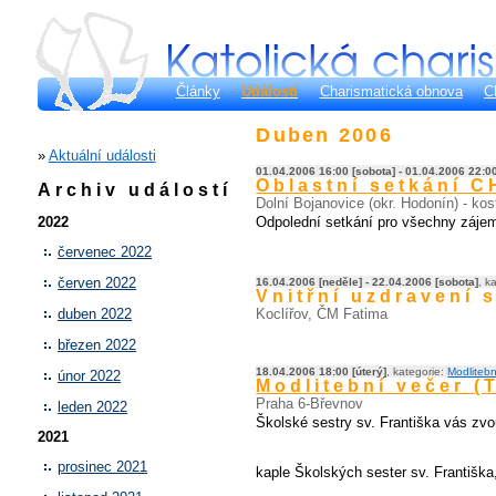
Články
Události
Charismatická obnova
C
Duben 2006
»
Aktuální události
01.04.2006 16:00 [sobota] - 01.04.2006 22:0
Oblastní setkání 
Archiv událostí
Dolní Bojanovice (okr. Hodonín) - kos
Odpolední setkání pro všechny zájem
2022
červenec 2022
červen 2022
16.04.2006 [neděle] - 22.04.2006 [sobota]
, k
Vnitřní uzdravení 
Koclířov, ČM Fatima
duben 2022
březen 2022
18.04.2006 18:00 [úterý]
, kategorie:
Modlitebn
únor 2022
Modlitební večer 
Praha 6-Břevnov
leden 2022
Školské sestry sv. Františka vás z
2021
prosinec 2021
kaple Školských sester sv. Františk