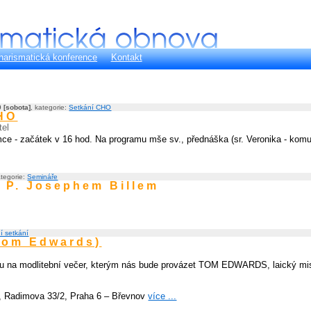
harismatická konference
Kontakt
0 [sobota]
, kategorie:
Setkání CHO
CHO
tel
ce - začátek v 16 hod. Na programu mše sv., přednáška (sr. Veronika - komun
ategorie:
Semináře
s P. Josephem Billem
í setkání
(Tom Edwards)
vou na modlitební večer, kterým nás bude provázet TOM EDWARDS, laický mis
a, Radimova 33/2, Praha 6 – Břevnov
více ...