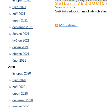
listopad 2021
24.04.2009 18:00 [pátek] - 25.04.2009 [sobot
Setkání VEDOUCÍCH
říjen 2021
Vranov u Brna
Setkání vedoucích modlitebních skup
září 2021
srpen 2021
RSS událostí
červenec 2021
červen 2021
květen 2021
duben 2021
březen 2021
únor 2021
2020
listopad 2020
říjen 2020
září 2020
srpen 2020
červenec 2020
květen 2020