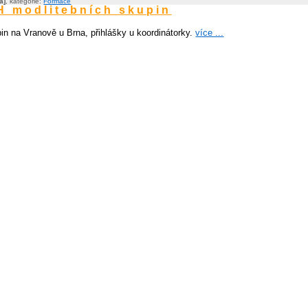
a]
, kategorie:
Formace
 modlitebních skupin
in na Vranově u Brna, přihlášky u koordinátorky.
více ...