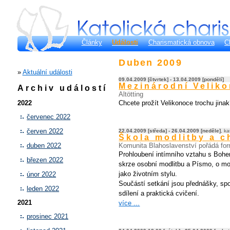
Články
Události
Charismatická obnova
C
Duben 2009
»
Aktuální události
09.04.2009 [čtvrtek] - 13.04.2009 [pondělí]
Mezinárodní Velik
Archiv událostí
Altötting
Chcete prožít Velikonoce trochu jina
2022
červenec 2022
červen 2022
22.04.2009 [středa] - 26.04.2009 [neděle]
, k
Škola modlitby a c
Komunita Blahoslavenství pořádá for
duben 2022
Prohloubení intímního vztahu s Boh
březen 2022
skrze osobní modlitbu a Písmo, o mo
jako životním stylu.
únor 2022
Součástí setkání jsou přednášky, spol
leden 2022
sdílení a praktická cvičení.
2021
více ...
prosinec 2021