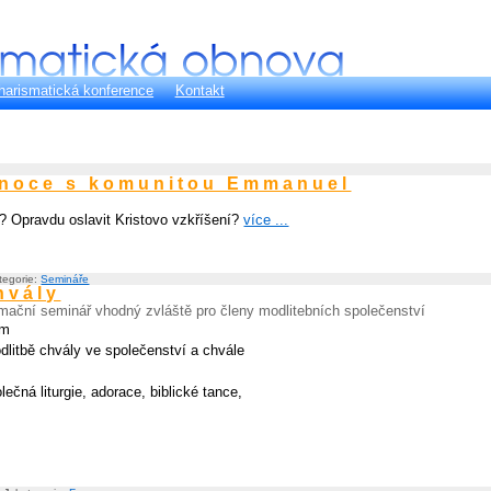
harismatická konference
Kontakt
onoce s komunitou Emmanuel
k? Opravdu oslavit Kristovo vzkříšení?
více ...
ategorie:
Semináře
hvály
mační seminář vhodný zvláště pro členy modlitebních společenství
em
dlitbě chvály ve společenství a chvále
ečná liturgie, adorace, biblické tance,