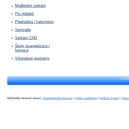
Modlitební setkání
Pro mládež
Přednáška / katecheze
Semináře
Setkání CHO
Školy evangelizace /
formace
Víkendové programy
© 200
Nejčastěji hledané výrazy:
Charismatická obnova
|
Vnitřní uzdravení
|
Vojtěch Kodet
|
Tábo