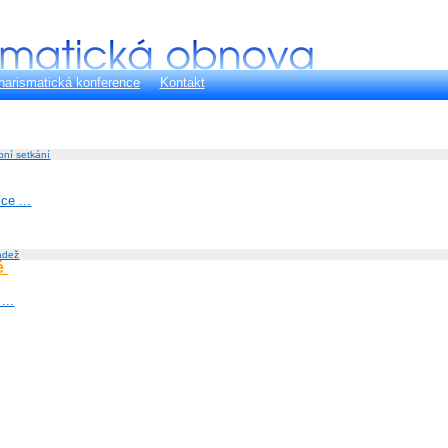
harismatická konference
Kontakt
bní setkání
íce ...
ádež
é
...