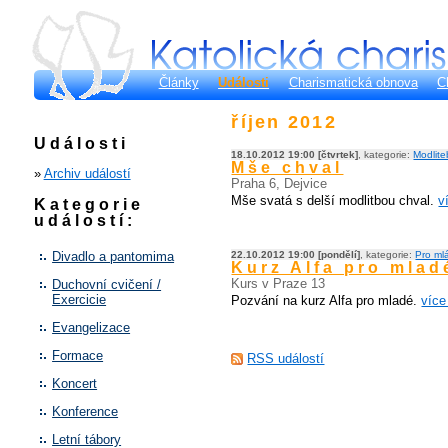
Články
Události
Charismatická obnova
C
říjen 2012
Události
18.10.2012 19:00 [čtvrtek]
, kategorie:
Modlite
Mše chval
»
Archiv událostí
Praha 6, Dejvice
Mše svatá s delší modlitbou chval.
v
Kategorie
událostí:
Divadlo a pantomima
22.10.2012 19:00 [pondělí]
, kategorie:
Pro ml
Kurz Alfa pro mlad
Kurs v Praze 13
Duchovní cvičení /
Exercicie
Pozvání na kurz Alfa pro mladé.
více 
Evangelizace
Formace
RSS událostí
Koncert
Konference
Letní tábory