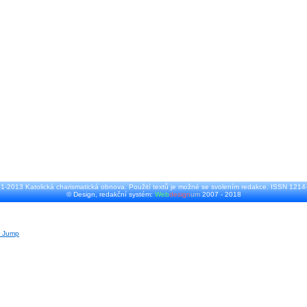
1-2013 Katolická charismatická obnova. Použití textů je možné se svolením redakce. ISSN 1214
© Design, redakční systém:
Web
design
um
2007 - 2018
r Jump