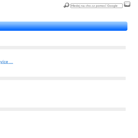
.
více ...