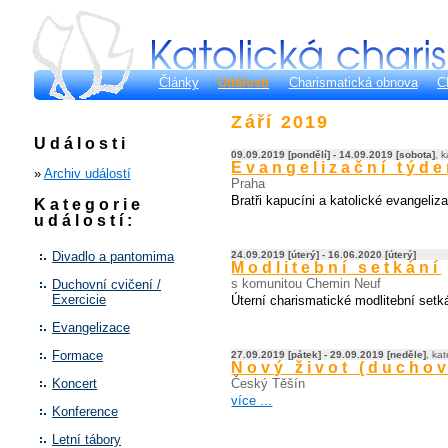
Články
Události
Charismatická obnova
C
Září 2019
Události
09.09.2019 [pondělí] - 14.09.2019 [sobota]
, 
Evangelizační týd
»
Archiv událostí
Praha
Bratři kapucíni a katolické evangeli
Kategorie
událostí:
Divadlo a pantomima
24.09.2019 [úterý] - 16.06.2020 [úterý]
Modlitební setkání
s komunitou Chemin Neuf
Duchovní cvičení /
Exercicie
Úterní charismatické modlitební set
Evangelizace
Formace
27.09.2019 [pátek] - 29.09.2019 [neděle]
, ka
Nový život (ducho
Koncert
Český Těšín
více ...
Konference
Letní tábory