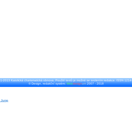
1-2013 Katolická charismatická obnova. Použití textů je možné se svolením redakce. ISSN 1214
© Design, redakční systém:
Web
design
um
2007 - 2018
r Jump