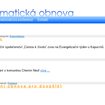
harismatická konference
Kontakt
kategorie:
Evangelizace
en
zační společenství „Cestou k životu“ zvou na Evangelizační týden u Kapucínů
kání s komunitou Chemin Neuf
více ...
tegorie:
Formace
vní obnova pro dospělé)