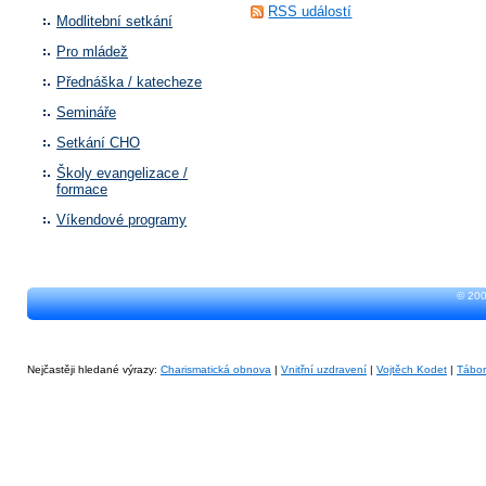
RSS událostí
Modlitební setkání
Pro mládež
Přednáška / katecheze
Semináře
Setkání CHO
Školy evangelizace /
formace
Víkendové programy
© 200
Nejčastěji hledané výrazy:
Charismatická obnova
|
Vnitřní uzdravení
|
Vojtěch Kodet
|
Tábo