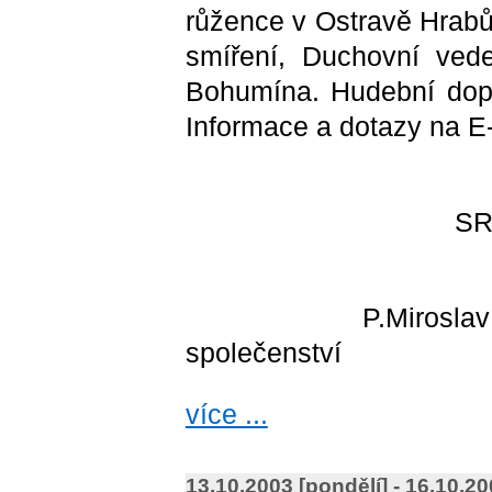
růžence v Ostravě Hrabů
smíření, Duchovní ved
Bohumína. Hudební dopr
Informace a dotazy na E
SRDEČNĚ
P.Miroslav Straka z
společenství
více ...
13.10.2003 [pondělí] - 16.10.20