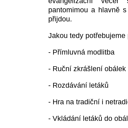
evangelizační večer
pantomimou a hlavně s p
přijdou.
Jakou tedy potřebujeme
- Přímluvná modlitba
- Ruční zkrášlení obálek
- Rozdávání letáků
- Hra na tradiční i netrad
- Vkládání letáků do obá