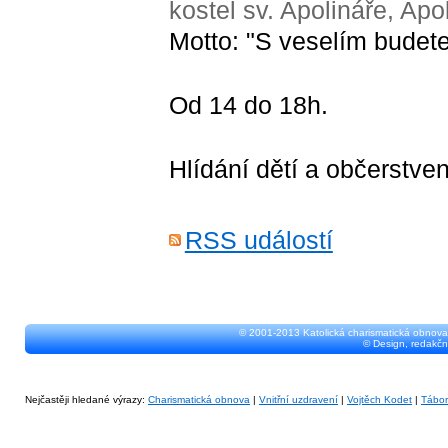
kostel sv. Apolináře, Apo
Motto: "S veselím budete
Od 14 do 18h.
Hlídání dětí a občerstve
RSS událostí
© 2001-2013 Katolická charismatická obnova
© Design, redakčn
Nejčastěji hledané výrazy:
Charismatická obnova
|
Vnitřní uzdravení
|
Vojtěch Kodet
|
Tábo