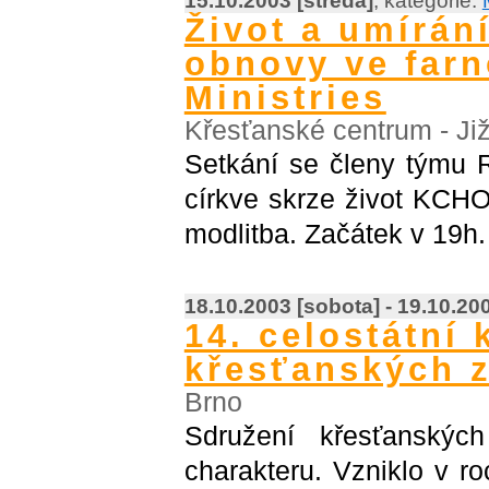
15.10.2003 [středa]
, kategorie:
Život a umírán
obnovy ve farn
Ministries
Křesťanské centrum - Ji
Setkání se členy týmu 
církve skrze život KCHO
modlitba. Začátek v 19h
18.10.2003 [sobota] - 19.10.20
14. celostátní
křesťanských 
Brno
Sdružení křesťanských
charakteru. Vzniklo v ro