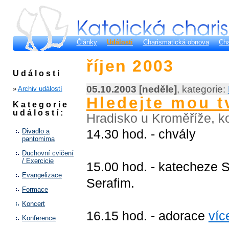
Články
Události
Charismatická obnova
Cha
říjen 2003
Události
05.10.2003 [neděle]
, kategorie:
»
Archiv událostí
Hledejte mou tv
Kategorie
událostí:
Hradisko u Kroměříže, k
14.30 hod. - chvály
Divadlo a
pantomima
Duchovní cvičení
/ Exercicie
15.00 hod. - katecheze S
Evangelizace
Serafim.
Formace
Koncert
16.15 hod. - adorace
více
Konference