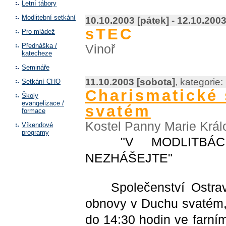
Letní tábory
Modlitební setkání
10.10.2003 [pátek] - 12.10.2003
sTEC
Pro mládež
Přednáška /
Vinoř
katecheze
Semináře
11.10.2003 [sobota]
, kategorie:
Setkání CHO
Charismatické
Školy
evangelizace /
svatém
formace
Kostel Panny Marie Krá
Víkendové
programy
"V MODLITBÁCH
NEZHÁŠEJTE"
Společenství Ostrava
obnovy v Duchu svatém, 
do 14:30 hodin ve farní