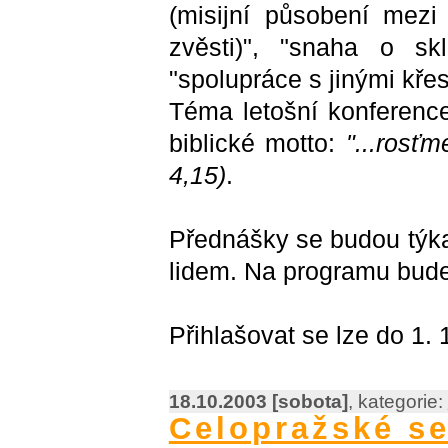
(misijní působení mezi
zvěsti)", "snaha o sk
"spolupráce s jinými kře
Téma letošní konferenc
biblické motto:
"...rosťm
4,15)
.
Přednášky se budou týka
lidem. Na programu bude 
Přihlašovat se lze do 1.
18.10.2003 [sobota]
, kategorie:
Celopražské s