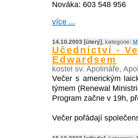
Nováka: 603 548 956
více ...
14.10.2003 [úterý]
, kategorie:
M
Učednictví - 
Edwardsem
kostel sv. Apolináře, Apo
Večer s americkým lai
týmem (Renewal Ministri
Program začne v 19h, př
Večer pořádají společe