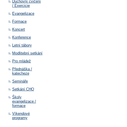
Duchovní cvičení
/ Exercicie
Evangelizace
Formace
Koncert
Konference
Letní tábory
Modlitební setkání
Pro mládež
Přednáška /
katecheze
Semináře
Setkání CHO
Školy
evangelizace /
formace
Víkendové
programy