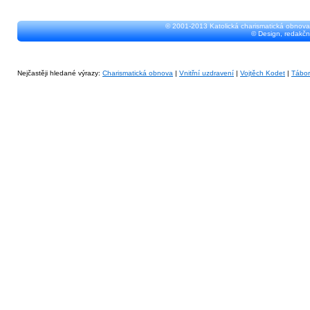
© 2001-2013 Katolická charismatická obnova
© Design, redakčn
Nejčastěji hledané výrazy:
Charismatická obnova
|
Vnitřní uzdravení
|
Vojtěch Kodet
|
Tábo