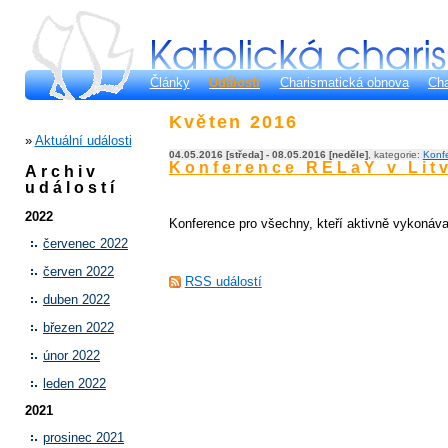
Články
Události
Charismatická obnova
Cha
Květen 2016
»
Aktuální události
04.05.2016 [středa] - 08.05.2016 [neděle]
, kategorie:
Konf
Konference RELaY v Lit
Archiv
událostí
2022
Konference pro všechny, kteří aktivně vykonávají
červenec 2022
červen 2022
RSS událostí
duben 2022
březen 2022
únor 2022
leden 2022
2021
prosinec 2021