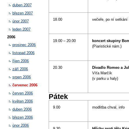
duben 2007
březen 2007
18.00
večeře, po ní setkání 
únor 2007
leden 2007
2006
19.00 – 20.00
koncert skupiny Bom
prosinec 2006
(Piaristické nám.)
listopad 2006
říjen 2006
20.30
Divadlo Romeo a Jul
září 2006
Víťa Marčík
srpen 2006
(v parku u haly)
červenec 2006
červen 2006
Pátek
květen 2006
9.00
modlitba chval, info
duben 2006
březen 2006
únor 2006
9.30
Hříchy proti tělu Kri