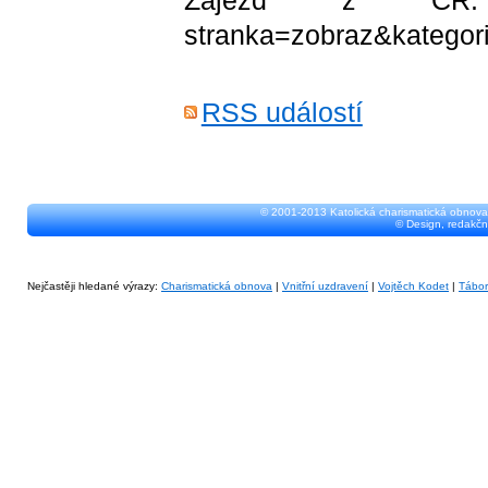
stranka=zobraz&katego
RSS událostí
© 2001-2013 Katolická charismatická obnova
© Design, redakčn
Nejčastěji hledané výrazy:
Charismatická obnova
|
Vnitřní uzdravení
|
Vojtěch Kodet
|
Tábo