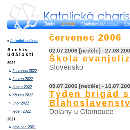
Články
Události
Charismatická obnova
Cha
červenec 2006
»
Aktuální události
Archiv
02.07.2006 [neděle] - 27.08.20
událostí
Škola evanjeliz
2022
Slovensko
červenec 2022
červen 2022
09.07.2006 [neděle] - 16.07.20
duben 2022
Týden brigád 
březen 2022
Blahoslavenstv
únor 2022
Dolany u Olomouce
leden 2022
2021
prosinec 2021