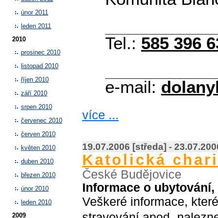
únor 2011
leden 2011
Tel.:
585 396 6
2010
prosinec 2010
listopad 2010
říjen 2010
e-mail:
dolany
září 2010
srpen 2010
více ...
červenec 2010
červen 2010
19.07.2006 [středa] - 23.07.200
květen 2010
Katolická char
duben 2010
České Budějovice
březen 2010
Informace o ubytování,
únor 2010
Veškeré informace, které
leden 2010
stravování apod. nalezn
2009