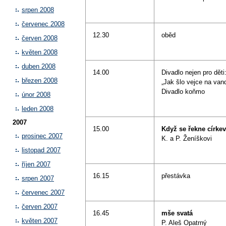
srpen 2008
červenec 2008
12.30
oběd
červen 2008
květen 2008
duben 2008
14.00
Divadlo nejen pro děti
březen 2008
„Jak šlo vejce na vand
Divadlo koňmo
únor 2008
leden 2008
2007
15.00
Když se řekne církev.
prosinec 2007
K. a P. Ženíškovi
listopad 2007
říjen 2007
16.15
přestávka
srpen 2007
červenec 2007
červen 2007
16.45
mše svatá
květen 2007
P. Aleš Opatrný