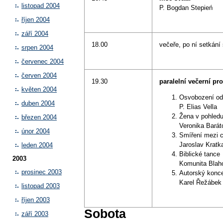
listopad 2004
P. Bogdan Stepień
říjen 2004
září 2004
18.00
večeře, po ní setkání 
srpen 2004
červenec 2004
červen 2004
19.30
paralelní večerní p
květen 2004
Osvobození od
duben 2004
P. Elias Vella
Žena v pohledu
březen 2004
Veronika Barát
únor 2004
Smíření mezi c
Jaroslav Kratk
leden 2004
Biblické tance
2003
Komunita Blah
prosinec 2003
Autorský konce
Karel Řežábek
listopad 2003
říjen 2003
Sobota
září 2003