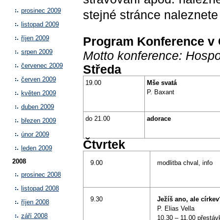
prosinec 2009
stejné stránce naleznete
listopad 2009
Program Konference v Č
říjen 2009
srpen 2009
Motto konference: Hospo
červenec 2009
Středa
červen 2009
19.00
Mše svatá
P. Baxant
květen 2009
duben 2009
do 21.00
adorace
březen 2009
únor 2009
Čtvrtek
leden 2009
2008
9.00
modlitba chval, info
prosinec 2008
listopad 2008
9.30
Ježíš ano, ale církev
říjen 2008
P. Elias Vella
září 2008
10.30 – 11.00 přestáv