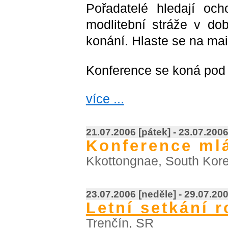
Pořadatelé hledají och
modlitební stráže v do
konání. Hlaste se na mai
Konference se koná pod 
více ...
21.07.2006 [pátek] - 23.07.2006
Konference ml
Kkottongnae, South Kor
23.07.2006 [neděle] - 29.07.20
Letní setkání r
Trenčín, SR