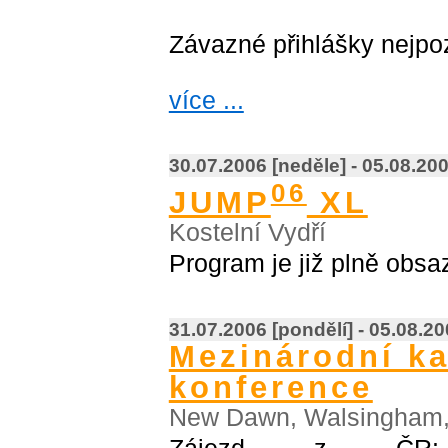
Závazné přihlášky nejpo
více ...
30.07.2006 [neděle] - 05.08.20
06
JUMP
XL
Kostelní Vydří
Program je již plně obs
31.07.2006 [pondělí] - 05.08.2
Mezinárodní ka
konference
New Dawn, Walsingham, 
Zájezd z ČR: http:/