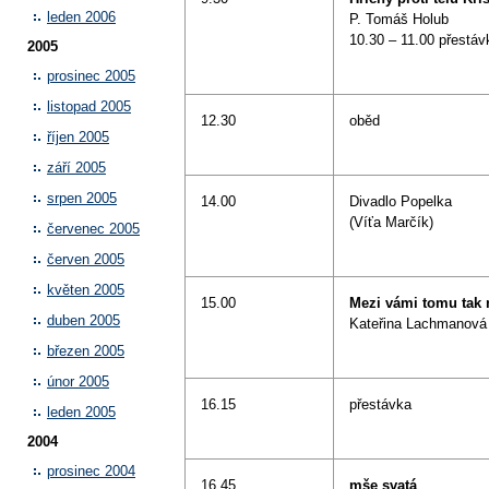
leden 2006
P. Tomáš Holub
10.30 – 11.00 přestáv
2005
prosinec 2005
listopad 2005
12.30
oběd
říjen 2005
září 2005
srpen 2005
14.00
Divadlo Popelka
(Víťa Marčík)
červenec 2005
červen 2005
květen 2005
15.00
Mezi vámi tomu tak
duben 2005
Kateřina Lachmanová
březen 2005
únor 2005
16.15
přestávka
leden 2005
2004
prosinec 2004
16.45
mše svatá