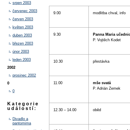
srpen 2003
červenec 2003
9.00
modlitba chval, info
červen 2003
květen 2003
9.30
Panna Maria učedni
duben 2003
P. Vojtěch Kodet
březen 2003
únor 2003
leden 2003
10.30
přestávka
2002
prosinec 2002
11.00
mše svatá
0
P. Adrián Zemek
0
Kategorie
událostí:
12.30 – 14.00
oběd
Divadlo a
pantomima