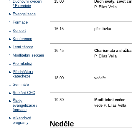
Duchovní cvičení
15.00
Duch svatý, život cí
/ Exercicie
P. Elias Vella
Evangelizace
Formace
16.15
přestávka
Koncert
Konference
Letní tábory
16.45
Charismata a služba
Modlitební setkání
P. Elias Vella
Pro mládež
Přednáška /
katecheze
18.00
večeře
Semináře
Setkání CHO
19.30
Modlitební večer
Školy
evangelizace /
vede P. Elias Vella
formace
Víkendové
Neděle
programy