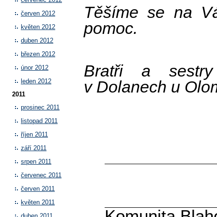
Těšíme se na V
červen 2012
pomoc.
květen 2012
duben 2012
březen 2012
Bratři a sestr
únor 2012
v Dolanech u Olo
leden 2012
2011
prosinec 2011
listopad 2011
říjen 2011
září 2011
srpen 2011
červenec 2011
červen 2011
květen 2011
Komunita Blaho
duben 2011