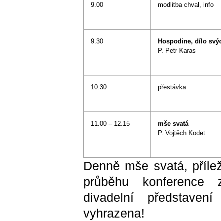
9.00
modlitba chval, info
9.30
Hospodine, dílo svý
P. Petr Karas
10.30
přestávka
11.00 – 12.15
mše svatá
P. Vojtěch Kodet
Denně mše svatá, přílež
průběhu konference z
divadelní představen
vyhrazena!