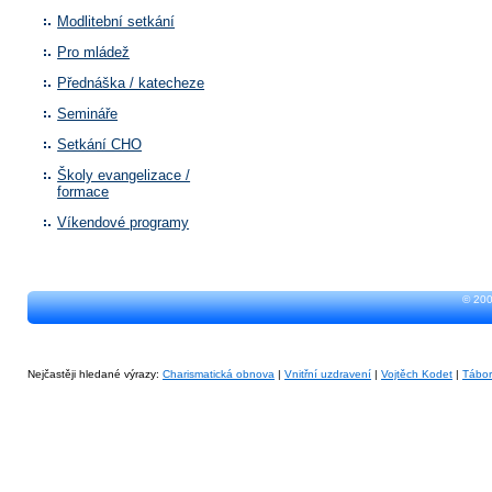
Modlitební setkání
Pro mládež
Přednáška / katecheze
Semináře
Setkání CHO
Školy evangelizace /
formace
Víkendové programy
© 200
Nejčastěji hledané výrazy:
Charismatická obnova
|
Vnitřní uzdravení
|
Vojtěch Kodet
|
Tábo