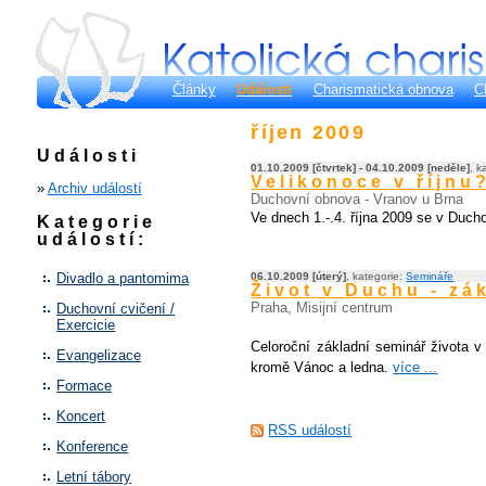
Články
Události
Charismatická obnova
C
říjen 2009
Události
01.10.2009 [čtvrtek] - 04.10.2009 [neděle]
, k
Velikonoce v říjnu
»
Archiv událostí
Duchovní obnova - Vranov u Brna
Ve dnech 1.-.4. října 2009 se v Duc
Kategorie
událostí:
Divadlo a pantomima
06.10.2009 [úterý]
, kategorie:
Semináře
Život v Duchu - zá
Praha, Misijní centrum
Duchovní cvičení /
Exercicie
Celoroční základní seminář života v
Evangelizace
kromě Vánoc a ledna.
více ...
Formace
Koncert
RSS událostí
Konference
Letní tábory