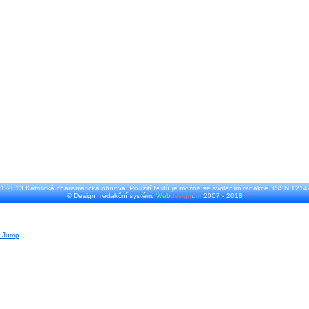
1-2013 Katolická charismatická obnova. Použití textů je možné se svolením redakce. ISSN 1214
© Design, redakční systém:
Web
design
um
2007 - 2018
r Jump