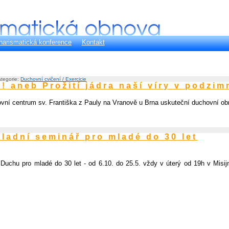
harismatická konference
Kontakt
ategorie:
Duchovní cvičení / Exercicie
?! aneb Prožití jádra naší víry v podzim
hovní centrum sv. Františka z Pauly na Vranově u Brna uskuteční duchovní o
kladní seminář pro mladé do 30 let
 Duchu pro mladé do 30 let - od 6.10. do 25.5. vždy v úterý od 19h v Misij