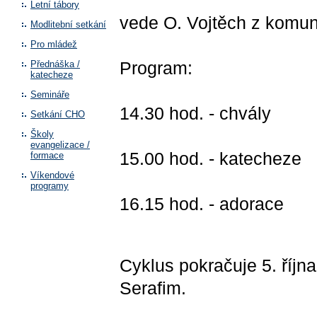
Letní tábory
vede O. Vojtěch z komun
Modlitební setkání
Pro mládež
Program:
Přednáška /
katecheze
Semináře
14.30 hod. - chvály
Setkání CHO
Školy
evangelizace /
15.00 hod. - katecheze
formace
Víkendové
programy
16.15 hod. - adorace
Cyklus pokračuje 5. říjn
Serafim.