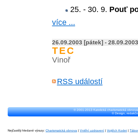
25. - 30. 9.
Pouť po 
více ...
26.09.2003 [pátek] - 28.09.2003
TEC
Vinoř
RSS událostí
© 2001-2013 Katolická charismatická obnova
© Design, redakčn
Nejčastěji hledané výrazy:
Charismatická obnova
|
Vnitřní uzdravení
|
Vojtěch Kodet
|
Tábo