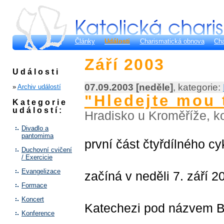
Články
Události
Charismatická obnova
Cha
Září 2003
Události
07.09.2003 [neděle]
, kategorie:
»
Archiv událostí
"Hledejte mou 
Kategorie
událostí:
Hradisko u Kroměříže, k
Divadlo a
pantomima
první část čtyřdílného c
Duchovní cvičení
/ Exercicie
Evangelizace
začíná v neděli 7. září 
Formace
Koncert
Katechezi pod názvem Bů
Konference