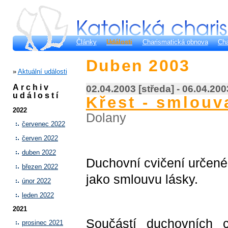
Články
Události
Charismatická obnova
Cha
Duben 2003
»
Aktuální události
Archiv
02.04.2003 [středa] - 06.04.200
událostí
Křest - smlouv
2022
Dolany
červenec 2022
červen 2022
duben 2022
Duchovní cvičení určené 
březen 2022
jako smlouvu lásky.
únor 2022
leden 2022
2021
Součástí duchovních c
prosinec 2021