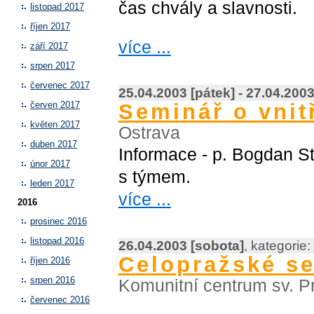
čas chvály a slavnosti.
listopad 2017
říjen 2017
více ...
září 2017
srpen 2017
červenec 2017
25.04.2003 [pátek] - 27.04.2003
Seminář o vnit
červen 2017
květen 2017
Ostrava
duben 2017
Informace - p. Bogdan S
únor 2017
s týmem.
leden 2017
více ...
2016
prosinec 2016
listopad 2016
26.04.2003 [sobota]
, kategorie:
Celopražské s
říjen 2016
srpen 2016
Komunitní centrum sv. P
červenec 2016