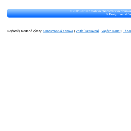
© 2001-2013 Katolická charismatická obnova
© Design, redakčn
Nejčastěji hledané výrazy:
Charismatická obnova
|
Vnitřní uzdravení
|
Vojtěch Kodet
|
Tábo