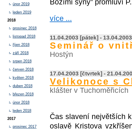
Božími syny” promluví P
únor 2019
leden 2019
více ...
2018
prosinec 2018
11.04.2003 [pátek] - 13.04.2003
listopad 2018
Seminář o vnit
říjen 2018
Hostýn
září 2018
srpen 2018
červen 2018
17.04.2003 [čtvrtek] - 21.04.20
květen 2018
Velikonoce s 
duben 2018
klášter v Tuchoměřicích
březen 2018
únor 2018
leden 2018
Čas slavení největších 
2017
oslavě Kristova vzkříšen
prosinec 2017