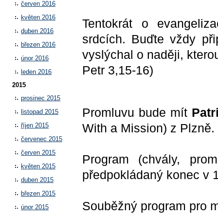
červen 2016
květen 2016
Tentokrát o evangeliza
duben 2016
srdcích. Buďte vždy př
březen 2016
vyslýchal o naději, kterou
únor 2016
Petr 3,15-16)
leden 2016
2015
prosinec 2015
Promluvu bude mít
Patr
listopad 2015
With a Mission) z Plzně.
říjen 2015
červenec 2015
červen 2015
Program (chvály, prom
květen 2015
předpokládaný konec v 
duben 2015
březen 2015
Souběžný program pro m
únor 2015