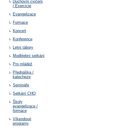
Duchovní cvičení
/ Exercicie
Evangelizace
Formace
Koncert
Konference
Letní tábory
Modlitební setkání
Pro mládež
Přednáška /
katecheze
Semináře
Setkání CHO
Školy
evangelizace /
formace
Víkendové
programy