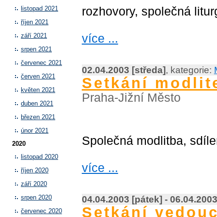
rozhovory, společná litur
listopad 2021
říjen 2021
více ...
září 2021
srpen 2021
červenec 2021
02.04.2003 [středa]
, kategorie:
červen 2021
Setkání modli
květen 2021
Praha-Jižní Město
duben 2021
březen 2021
únor 2021
Společná modlitba, sdíle
2020
listopad 2020
více ...
říjen 2020
září 2020
04.04.2003 [pátek] - 06.04.2003
srpen 2020
Setkání vedouc
červenec 2020