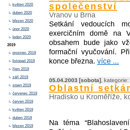
společenství
květen 2020
duben 2020
Vranov u Brna
březen 2020
Setkání vedoucích mo
únor 2020
exercičním domě na V
leden 2020
obsahem bude jako vžd
2019
formační vyučování. Př
prosinec 2019
konce března.
více ...
listopad 2019
říjen 2019
září 2019
05.04.2003 [sobota]
, kategorie:
Oblastní setká
srpen 2019
červenec 2019
Hradisko u Kroměříže, k
červen 2019
květen 2019
duben 2019
Na téma “Blahoslavení
březen 2019