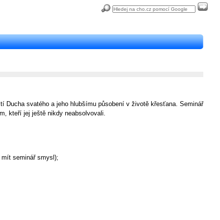
ití Ducha svatého a jeho hlubšímu působení v životě křesťana. Seminář
kteří jej ještě nikdy neabsolvovali.
 mít seminář smysl);