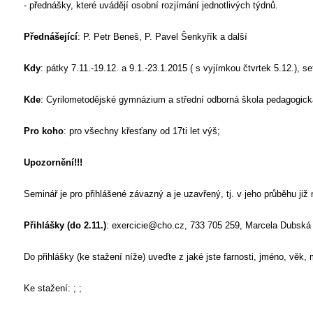
- přednášky, které uvádějí osobní rozjímání jednotlivých týdnů.
Přednášející
: P. Petr Beneš, P. Pavel Šenkyřík a další
Kdy
: pátky 7.11.-19.12. a 9.1.-23.1.2015 ( s vyjímkou čtvrtek 5.12.), 
Kde
: Cyrilometodějské gymnázium a střední odborná škola pedagogick
Pro koho
: pro všechny křesťany od 17ti let výš;
Upozornění!!!
Seminář je pro přihlášené závazný a je uzavřený, tj. v jeho průběhu ji
Přihlášky (do 2.11.)
: exercicie@cho.cz, 733 705 259, Marcela Dubská
Do přihlášky (ke stažení níže) uveďte z jaké jste farnosti, jméno, věk, 
Ke stažení: ; ;