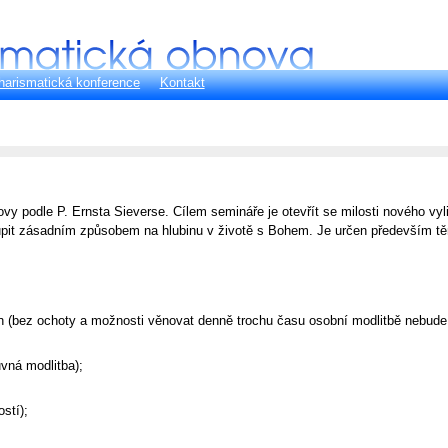
harismatická konference
Kontakt
 podle P. Ernsta Sieverse. Cílem semináře je otevřít se milosti nového vyl
it zásadním způsobem na hlubinu v životě s Bohem. Je určen především těm, 
n (bez ochoty a možnosti věnovat denně trochu času osobní modlitbě nebude
vná modlitba);
stí);