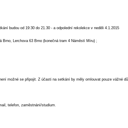
setkání budou od 19:30 do 21.30 - a odpolední rekolekce v neděli 4.1.2015
á Brno, Lerchova 63 Brno (konečná tram 4 Náměstí Míru) ;
ž není možné se připojit. Z účasti na setkání by měly omlouvat pouze vážné d
mail, telefon, zaměstnání/studium.