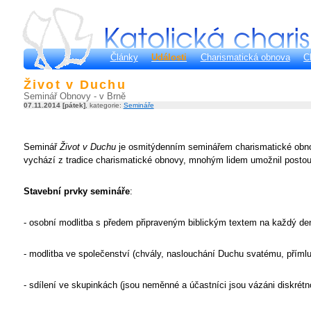
Články
Události
Charismatická obnova
C
Život v Duchu
Seminář Obnovy - v Brně
07.11.2014 [pátek]
, kategorie:
Semináře
Seminář
Život v Duchu
je osmitýdenním seminářem charismatické obnovy
vychází z tradice charismatické obnovy, mnohým lidem umožnil postoup
Stavební prvky semináře
:
- osobní modlitba s předem připraveným biblickým textem na každý de
- modlitba ve společenství (chvály, naslouchání Duchu svatému, přímlu
- sdílení ve skupinkách (jsou neměnné a účastníci jsou vázáni diskrétno