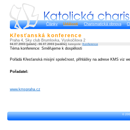
Články
Události
Charismatická obnova
C
Křesťanská konference
Praha 4, Sky club Brumlovka, Vyskočilova 2
04.07.2003 [pátek] - 06.07.2003 [neděle]
, kategorie:
Konference
Téma konference: Směřujeme k dospělosti
Pořádá Křesťanská misijní společnost, přihlášky na adrese KMS viz w
Pořadatel:
www.kmspraha.cz
© 200