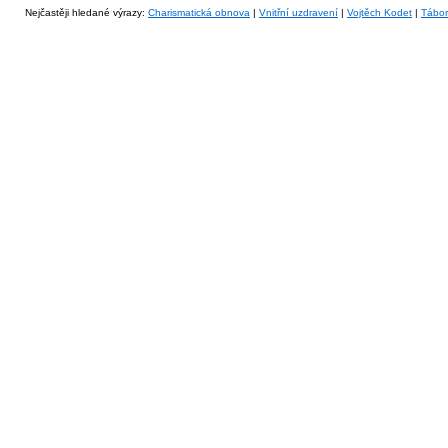
Nejčastěji hledané výrazy:
Charismatická obnova
|
Vnitřní uzdravení
|
Vojtěch Kodet
|
Tábo