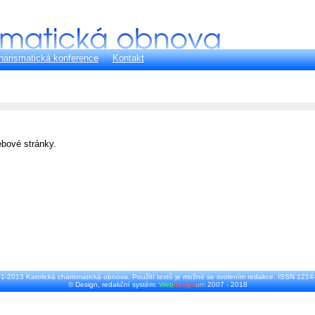
harismatická konference
Kontakt
ebové stránky.
1-2013 Katolická charismatická obnova. Použití textů je možné se svolením redakce. ISSN 1214
© Design, redakční systém:
Web
design
um
2007 - 2018