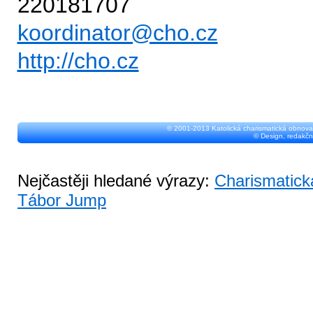
220181707
koordinator@cho.cz
http://cho.cz
© 2001-2013 Katolická charismatická obnova
© Design, redakčn
Nejčastěji hledané výrazy:
Charismatick
Tábor Jump