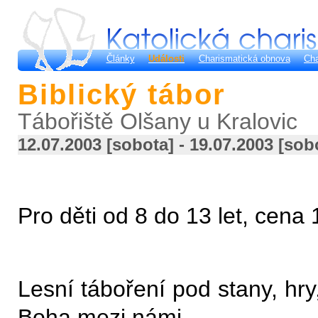
Články
Události
Charismatická obnova
Cha
Biblický tábor
Tábořiště Olšany u Kralovic
12.07.2003 [sobota] - 19.07.2003 [sob
Pro děti od 8 do 13 let, cena
Lesní táboření pod stany, hry
Boha mezi námi.