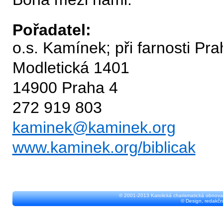
Pořadatel:
o.s. Kamínek; při farnosti P
Modletická 1401
14900 Praha 4
272 919 803
kaminek@kaminek.org
www.kaminek.org/biblicak
© 2001-2013 Katolická charismatická obnova
© Design, redakčn